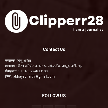
Contact Us
संचालक :
बिन्दु अजित
कार्यालय :
बी./4 श्रीजीत कलपतरू, अमील्हडीह, रायपुर, छत्तीसगढ़
मोबाइल नं. :
+91- 8224833100
ईमेल :
abhayabharthi@gmail.com
FOLLOW US