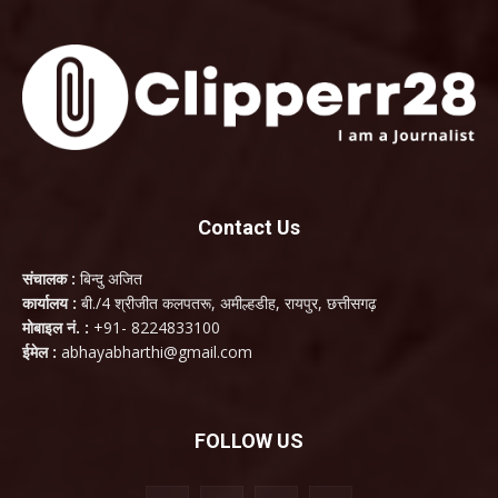
Contact Us
संचालक :
बिन्दु अजित
कार्यालय :
बी./4 श्रीजीत कलपतरू, अमील्हडीह, रायपुर, छत्तीसगढ़
मोबाइल नं. :
+91- 8224833100
ईमेल :
abhayabharthi@gmail.com
FOLLOW US