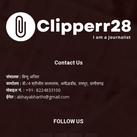
Contact Us
संचालक :
बिन्दु अजित
कार्यालय :
बी./4 श्रीजीत कलपतरू, अमील्हडीह, रायपुर, छत्तीसगढ़
मोबाइल नं. :
+91- 8224833100
ईमेल :
abhayabharthi@gmail.com
FOLLOW US