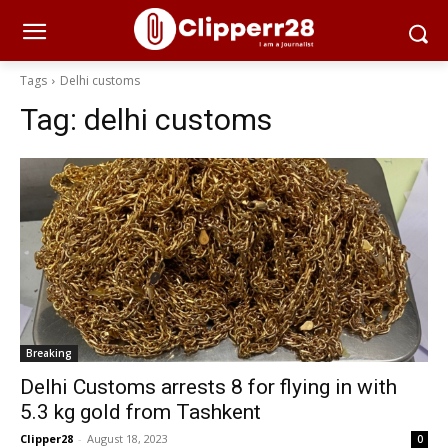
Tags
Delhi customs
Tag:
delhi customs
Breaking
Delhi Customs arrests 8 for flying in with
5.3 kg gold from Tashkent
Clipper28
-
August 18, 2023
0