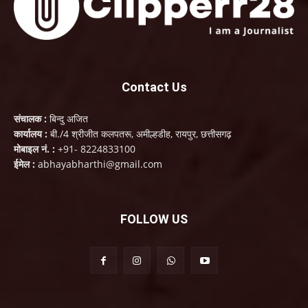
Contact Us
संचालक :
बिन्दु अजित
कार्यालय :
बी./4 श्रीजीत कलपतरू, अमील्हडीह, रायपुर, छत्तीसगढ़
मोबाइल नं. :
+91- 8224833100
ईमेल :
abhayabharthi@gmail.com
FOLLOW US