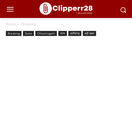
Home
Breaking
Breaking
State
Chhattisgarh
राज्य
छत्तीसगढ़
बड़ी खबर