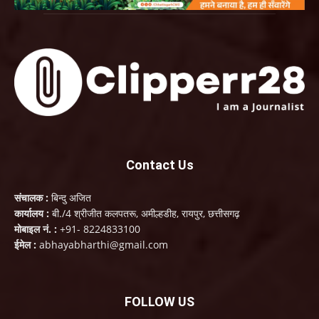
Contact Us
संचालक :
बिन्दु अजित
कार्यालय :
बी./4 श्रीजीत कलपतरू, अमील्हडीह, रायपुर, छत्तीसगढ़
मोबाइल नं. :
+91- 8224833100
ईमेल :
abhayabharthi@gmail.com
FOLLOW US