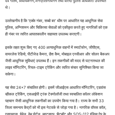
देव गौतम, विधायकगण,जनप्रतिनिधिगण तथा वरिष्ठ पुलिस अधिकारी उपस्थित
थे।
उल्लेखनीय है कि ‘एक्के नंबर, सब्बो बर’ थीम पर आधारित यह आधुनिक सेवा
पुलिस, अग्निशमन और चिकित्सा सेवाओं को एकीकृत करते हुए नागरिकों को एक
ही नंबर पर त्वरित आपातकालीन सहायता उपलब्ध कराएगी।
इसके तहत शुरू किए गए 400 अत्याधुनिक वाहनों में स्मार्टफोन, जीपीएस,
वायरलेस रेडियो, पीटीजेड कैमरा, डैश कैम, मोबाइल एनवीआर और सोलर बैकअप
जैसी आधुनिक सुविधाएं उपलब्ध हैं। इन तकनीकों की मदद से घटनास्थल की
लाइव मॉनिटरिंग, रियल-टाइम ट्रैकिंग और त्वरित संचार सुनिश्चित किया जा
सकेगा।
यह सेवा 24×7 संचालित होगी। इसमें जीआईएस आधारित मॉनिटरिंग, एडवांस
व्हीकल ट्रैकिंग, एसआईपी ट्रंक टेक्नोलॉजी तथा स्वचालित कॉलर लोकेशन
पहचान जैसी आधुनिक तकनीकों का उपयोग किया गया है। राज्य के सभी 33
जिला समन्वय केंद्रों को भी इस नेटवर्क से जोड़ा गया है। नागरिक वॉयस कॉल,
एसएमएस, ईमेल, वेब पोर्टल, व्हाट्सएप, चैटबॉट और SOS-112 इंडिया ऐप के