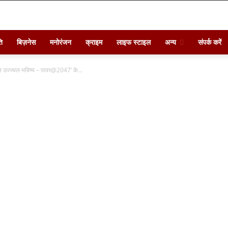
ि
बिज़नेस
मनोरंजन
क्राइम
लाइफ स्टाइल
अन्य
संपर्क करें
त उज्ज्वल भविष्य – पावर@2047’ के...