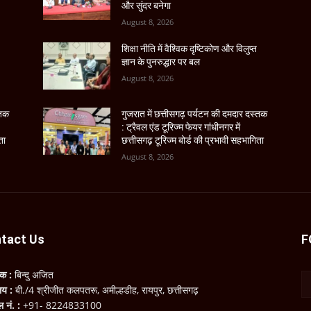
और सुंदर बनेगा
August 8, 2026
शिक्षा नीति में वैश्विक दृष्टिकोण और विलुप्त
ज्ञान के पुनरुद्धार पर बल
August 8, 2026
्तक
गुजरात में छत्तीसगढ़ पर्यटन की दमदार दस्तक
: ट्रैवल एंड टूरिज्म फेयर गांधीनगर में
ता
छत्तीसगढ़ टूरिज्म बोर्ड की प्रभावी सहभागिता
August 8, 2026
tact Us
F
लक :
बिन्दु अजित
ालय :
बी./4 श्रीजीत कलपतरू, अमील्हडीह, रायपुर, छत्तीसगढ़
ल नं. :
+91- 8224833100