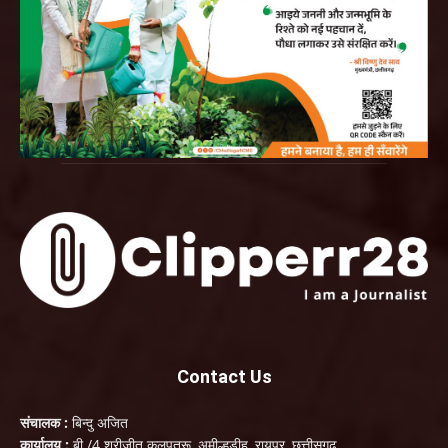
Contact Us
संचालक :
बिन्दु अजित
कार्यालय :
बी./4 श्रीजीत कलपतरू, अमील्हडीह, रायपुर, छत्तीसगढ़