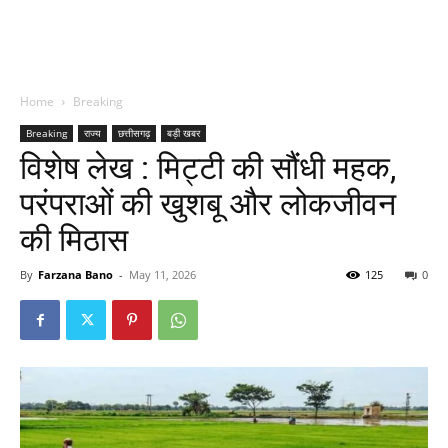
Home
Breaking
Breaking
राज्य
छत्तीसगढ़
बड़ी खबर
विशेष लेख : मिट्टी की सौंधी महक,
परंपराओं की खुशबू और लोकजीवन
की मिठास
By
Farzana Bano
-
May 11, 2026
125
0